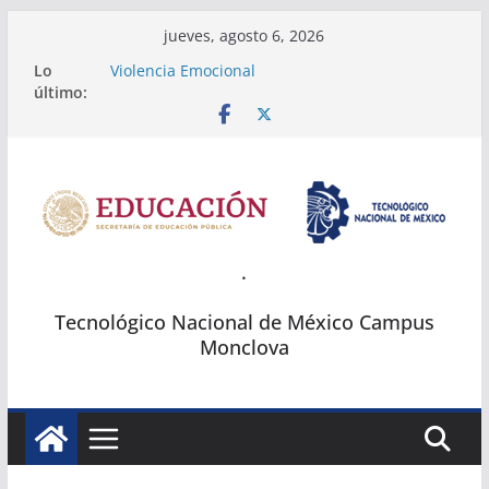
Saltar
jueves, agosto 6, 2026
al
Lo
Violencia Emocional
contenido
último:
Fichas Tec Monclova
Temarios del Concurso Regional de Ciencias
2024
2a. Exposición de posters Científicos
SUMOBOT
.
Tecnológico Nacional de México Campus
Monclova