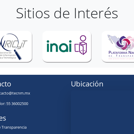
Sitios de Interés
cto
Ubicación
tacto@tecnm.mx
r: 55 36002500
es
e Transparencia