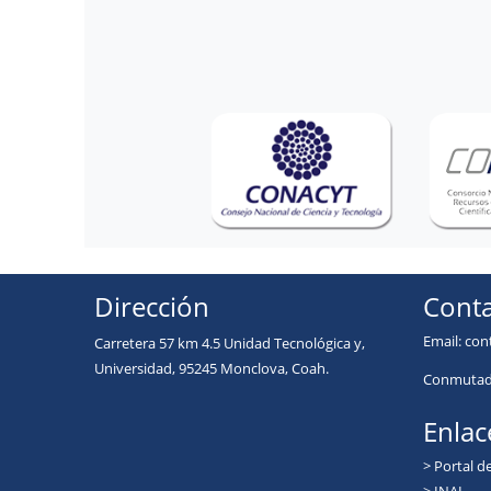
Dirección
Conta
Email:
con
Carretera 57 km 4.5 Unidad Tecnológica y,
Universidad, 95245 Monclova, Coah.
Conmutado
Enlac
> Portal d