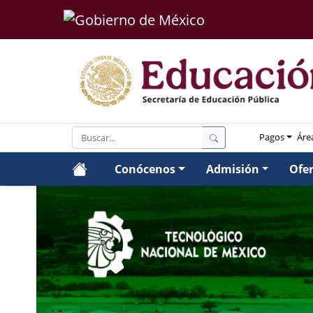
Pagos
Áre
Conócenos
Admisión
Ofe