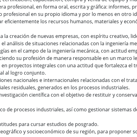
a profesional, en forma oral, escrita y gráfica: informes, pr
profesional en su propio idioma y por lo menos en otro id
r eficientemente los recursos humanos, materiales y económ
 la creación de nuevas empresas, con espíritu creativo, li
n el análisis de situaciones relacionadas con la ingeniería m
logías en el campo de la ingeniería mecánica, con actitud e
jerciendo su profesión de manera responsable en un marco le
 en proyectos integrales con una actitud que fortalezca el t
l al logro conjunto.
ciones nacionales e internacionales relacionadas con el tra
les residuales, generados en los procesos industriales.
nvestigación científica con el objetivo de restituir y conser
o de procesos industriales, así como gestionar sistemas d
ptitudes para cursar estudios de posgrado.
 geográfico y socioeconómico de su región, para proponer s