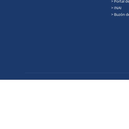
> Portal d
> INAI
> Buzón d
Enlaces
Datos abier
Marco Juríd