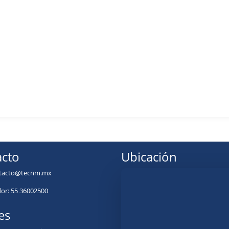
cto
Ubicación
tacto@tecnm.mx
r: 55 36002500
es