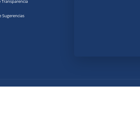
e Transparencia
e Sugerencias
|
Aviso de Privacidad
Última actualización: 07/08/2026
¿Qué es gob.mx?
tos de la SABG
Es el portal único de trámites, inform
participación ciudadana.
Leer más
ico