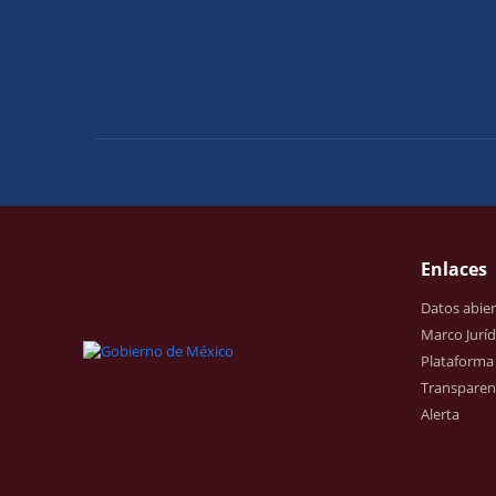
Enlaces
Datos abier
Marco Juríd
Plataforma
Transparenc
Alerta