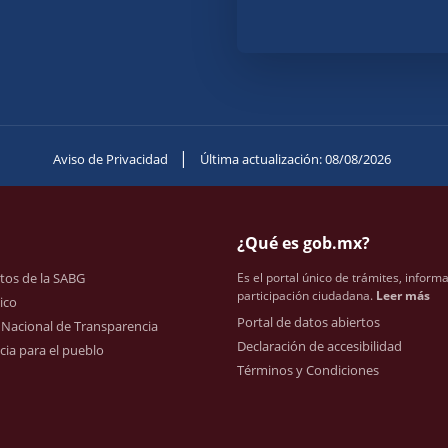
|
Aviso de Privacidad
Última actualización: 08/08/2026
¿Qué es gob.mx?
tos de la SABG
Es el portal único de trámites, inform
participación ciudadana.
Leer más
ico
Portal de datos abiertos
 Nacional de Transparencia
Declaración de accesibilidad
ia para el pueblo
Términos y Condiciones