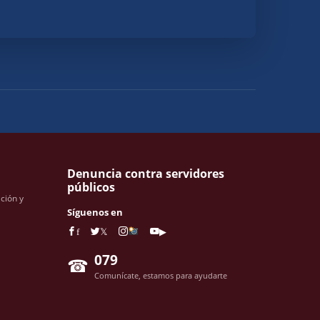
Denuncia contra servidores
públicos
ación y
Síguenos en
f
𝕏
▶
079
☎
Comunícate, estamos para ayudarte