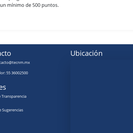
 un mínimo de 500 puntos.
cto
Ubicación
tacto@tecnm.mx
r: 55 36002500
es
e Transparencia
e Sugerencias