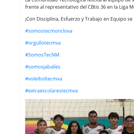
frente al
representativo del CBtis 36 en la Liga M
¡Con Disciplina, Esfuerzo y Trabajo en Equipo se
#somostecmonclova
#orgullotecmva
#SomosTecNM
#somosjabalíes
#voleiboltecmva
#extraescolarestecmva