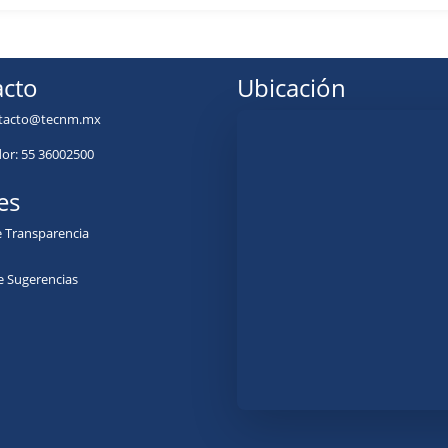
cto
Ubicación
tacto@tecnm.mx
r: 55 36002500
es
e Transparencia
e Sugerencias