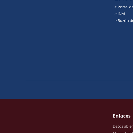
> Portal d
> INAI
> Buzón d
Enlaces
Datos abier