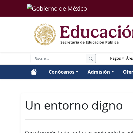
Pagos
Áre
Conócenos
Admisión
Ofe
Un entorno digno
Con el propósito de continuar equipando las aul