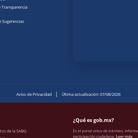
e Transparencia
e Sugerencias
|
Aviso de Privacidad
Última actualización: 07/08/2026
¿Qué es gob.mx?
tos de la SABG
Es el portal único de trámites, inform
participación ciudadana.
Leer más