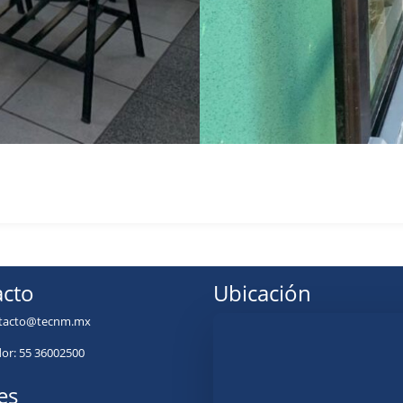
cto
Ubicación
tacto@tecnm.mx
r: 55 36002500
es