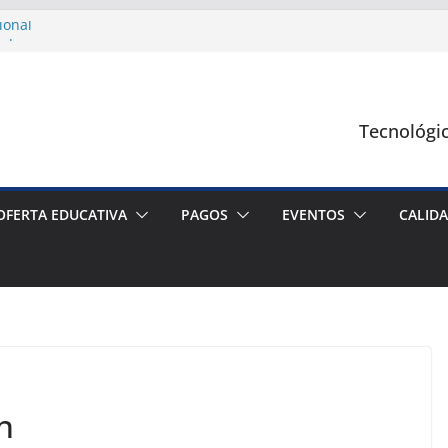
ional
clova
oncurso Regional de Ciencias 2024
de posters Científicos
Tecnológi
OFERTA EDUCATIVA
PAGOS
EVENTOS
CALID
n