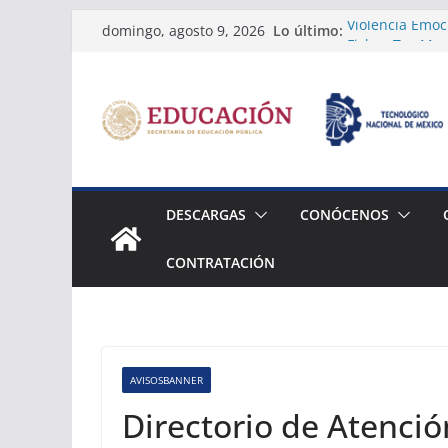
Saltar
Lo último:
Violencia Emoc
domingo, agosto 9, 2026
al
Fichas Tec Mon
Temarios del C
contenido
2a. Exposición 
SUMOBOT
DESCARGAS
CONÓCENOS
CONTRATACIÓN
AVISOSBANNER
Directorio de Atenció