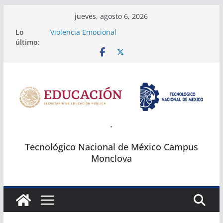
Saltar
jueves, agosto 6, 2026
al
Lo
Violencia Emocional
contenido
último:
Fichas Tec Monclova
Temarios del Concurso Regional de Ciencias
2024
2a. Exposición de posters Científicos
SUMOBOT
.
Tecnológico Nacional de México Campus
Monclova