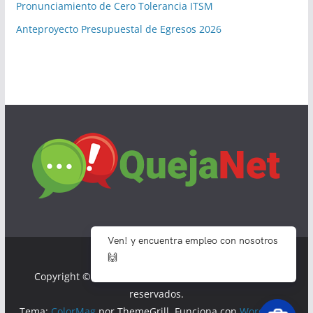
Pronunciamiento de Cero Tolerancia ITSM
Anteproyecto Presupuestal de Egresos 2026
Ven! y encuentra empleo con nosotros
🙌
Copyright © 2026
Tec Monclova
. Todos los derechos
reservados.
Tema:
ColorMag
por ThemeGrill. Funciona con
WordPress
.