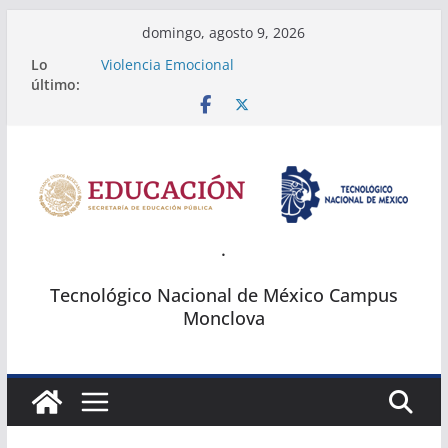
Saltar
domingo, agosto 9, 2026
al
Lo
Violencia Emocional
contenido
último:
Fichas Tec Monclova
Temarios del Concurso Regional de Ciencias
2024
2a. Exposición de posters Científicos
SUMOBOT
.
Tecnológico Nacional de México Campus
Monclova